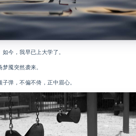
。如今，我早已上大学了。
场梦魇突然袭来。
颗子弹，不偏不倚，正中眉心。