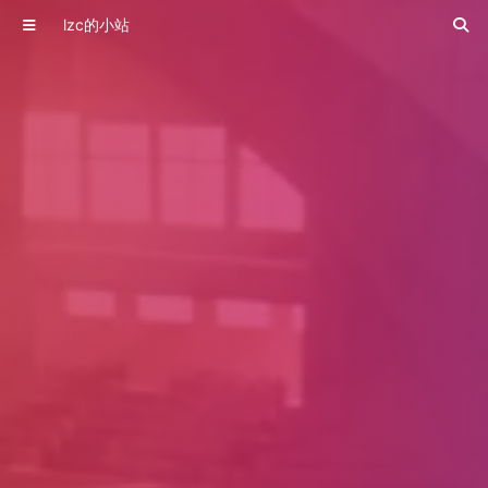
lzc的小站
“24/67656”：教育的“饥饿游戏”，教育的竞技场与精英主义的展柜